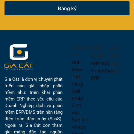
Đăng ký
CÔNG
GIẢI
KẾT
TY
PHÁP
NỐI
Giới
ERP 100
GIA
thiệu
GreenSys
CÁT
Tính
ERP
Gia Cát là đơn vị chuyên phát
năng
triển các giải pháp phần
Giải
mềm như: triển khai phần
pháp
mềm ERP theo yêu cầu của
Lĩnh
Doanh Nghiệp, dịch vụ phần
vực
mềm ERP/DMS trên nền tảng
điện toán đám mây (SaaS).
Bản tin
Ngoài ra, Gia Cát còn tham
Khách
gia mảng đào tạo nguồn