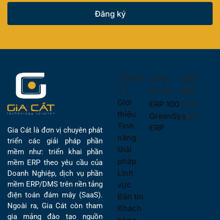
Đăng ký
CÔNG
GIẢI
KẾT
TY
PHÁP
NỐI
Giới
ERP 100
GIA
thiệu
GreenSys
CÁT
Tính
ERP
Gia Cát là đơn vị chuyên phát
năng
triển các giải pháp phần
Giải
mềm như: triển khai phần
pháp
mềm ERP theo yêu cầu của
Lĩnh
Doanh Nghiệp, dịch vụ phần
vực
mềm ERP/DMS trên nền tảng
điện toán đám mây (SaaS).
Bản tin
Ngoài ra, Gia Cát còn tham
Khách
gia mảng đào tạo nguồn