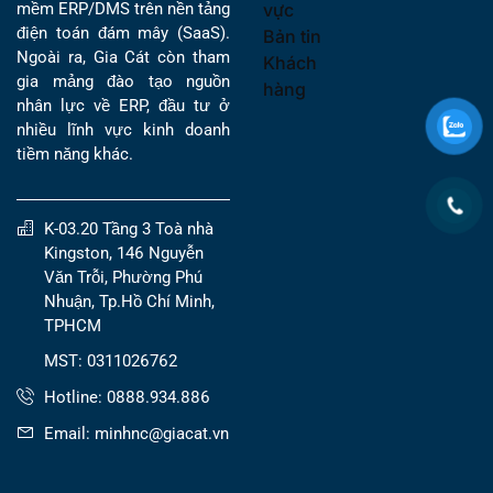
vực
mềm ERP/DMS trên nền tảng
điện toán đám mây (SaaS).
Bản tin
Ngoài ra, Gia Cát còn tham
Khách
gia mảng đào tạo nguồn
hàng
nhân lực về ERP, đầu tư ở
nhiều lĩnh vực kinh doanh
tiềm năng khác.
K-03.20 Tầng 3 Toà nhà
Kingston, 146 Nguyễn
Văn Trỗi, Phường Phú
Nhuận, Tp.Hồ Chí Minh,
TPHCM
MST: 0311026762
Hotline: 0888.934.886
Email: minhnc@giacat.vn