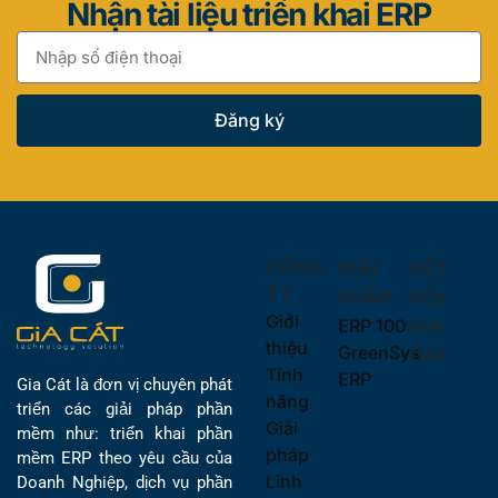
Nhận tài liệu triển khai ERP
Đăng ký
CÔNG
GIẢI
KẾT
TY
PHÁP
NỐI
Giới
ERP 100
GIA
thiệu
GreenSys
CÁT
Tính
ERP
Gia Cát là đơn vị chuyên phát
năng
triển các giải pháp phần
Giải
mềm như: triển khai phần
pháp
mềm ERP theo yêu cầu của
Lĩnh
Doanh Nghiệp, dịch vụ phần