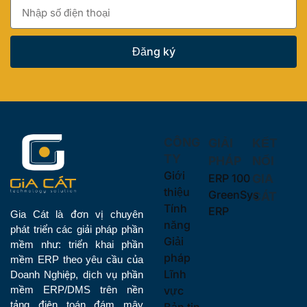
Đăng ký
CÔNG
GIẢI
KẾT
TY
PHÁP
NỐI
Giới
ERP 100
GIA
thiệu
GreenSys
CÁT
Tính
ERP
Gia Cát là đơn vị chuyên
năng
phát triển các giải pháp phần
Giải
mềm như: triển khai phần
pháp
mềm ERP theo yêu cầu của
Lĩnh
Doanh Nghiệp, dịch vụ phần
vực
mềm ERP/DMS trên nền
tảng điện toán đám mây
Bản tin