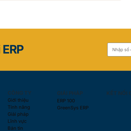
i ERP
CÔNG TY
GIẢI PHÁP
KẾT NỐI 
Giới thiệu
ERP 100
Tính năng
GreenSys ERP
Giải pháp
Lĩnh vực
Bản tin