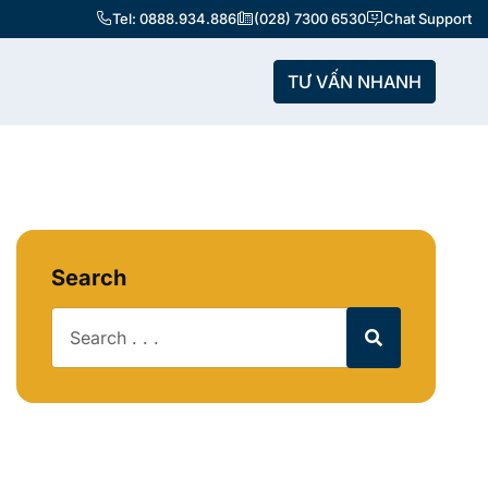
Tel: 0888.934.886
(028) 7300 6530
Chat Support
TƯ VẤN NHANH
Search