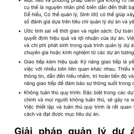
cụ thể là nguyên nhân phổ biến dẫn đến thất b
Dễ hiểu, Có thể quản lý, Sinh lời) có thể giúp xâ
số đánh giá dựa trên tiêu chí quản lý dự án và 
Ước tính sai về thời gian và ngân sách: Dự toán
quyết định hiệu quả và lợi nhuận của dự án. Vi
và chi phí phát sinh trong quá trình quản lý dự
chuyên gia hoặc kinh nghiệm từ các dự án tương 
Giao tiếp kém hiệu quả: Kỹ năng giao tiếp là yế
việc với nhiều bên liên quan khác nhau. Thiếu 
thông tin, dẫn đến hiểu nhầm, trì hoãn tiến độ v
năng giao tiếp để đảm bảo sự thông suốt trong q
Không tuân thủ quy trình: Đặc biệt trong các d
chỉnh và mọi người không tuân thủ, sẽ gây ra 
Việc thiết lập và tuân thủ quy trình là rất qu
cách và đạt được mục tiêu dự án.
Giải pháp quản lý dự 