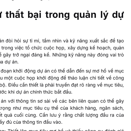
thất bại trong quản lý dự
n đòi hỏi sự tỉ mỉ, tầm nhìn và kỹ năng xuất sắc để tạo
tế trong việc tổ chức cuộc họp, xây dựng kế hoạch, quản
thể gây trở ngại đáng kể. Những kỹ năng này đóng vai trò
a dự án.
ai đoạn khởi động dự án có thể dẫn đến sự mơ hồ về mục
iếu một cuộc họp khởi động để thảo luận chi tiết về công
ộ. Điều cần thiết là phải truyền đạt rõ ràng về mục tiêu,
ước khi dự án chính thức bắt đầu.
án với thông tin sơ sài về các bên liên quan có thể gây
 trọng như mục tiêu cụ thể của khách hàng, ngân sách,
t quả cuối cùng. Cần lưu ý rằng chất lượng đầu ra của
ầy đủ của thông tin đầu vào.
g: Thiết lập mục tiêu mơ hồ và thiếu công cụ đánh giá